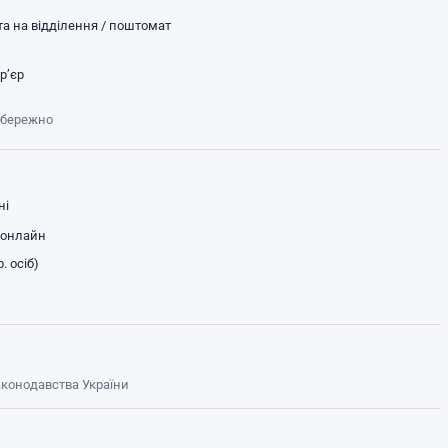
а на відділення / поштомат
р’єр
обережно
ні
 онлайн
. осіб)
законодавства України