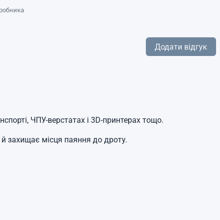
иробника
Додати відгук
спорті, ЧПУ-верстатах і 3D-принтерах тощо.
 й захищає місця паяння до дроту.