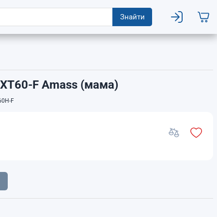
Знайти
 XT60-F Amass (мама)
0H-F